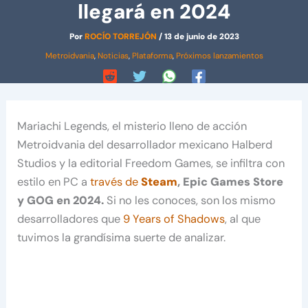
llegará en 2024
Por
ROCÍO TORREJÓN
/
13 de junio de 2023
Metroidvania
,
Noticias
,
Plataforma
,
Próximos lanzamientos
Mariachi Legends, el misterio lleno de acción
Metroidvania del desarrollador mexicano Halberd
Studios y la editorial Freedom Games, se infiltra con
estilo en PC a
través de
Steam
, Epic Games Store
y GOG en 2024.
Si no les conoces, son los mismo
desarrolladores que
9 Years of Shadows
, al que
tuvimos la grandísima suerte de analizar.