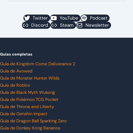
Twitter
YouTube
Podcast
Discord
Steam
Newsletter
Guías completas
Guía de Kingdom Come Deliverance 2
Guía de Avowed
Guía de Monster Hunter Wilds
Guía de Roblox
Guía de Black Myth Wukong
Guía de Pokémon TCG Pocket
Guía de Throne and Liberty
Guía de Genshin Impact
Guía de Dragon Ball Sparking Zero
Guía de Donkey Kong Bananza