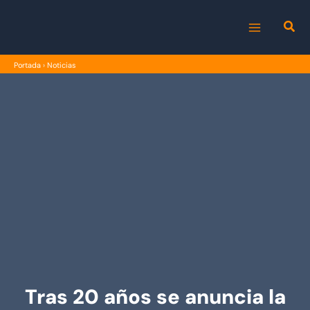
Ir
al
MAIN
contenido
Portada
›
Noticias
MENU
Tras 20 años se anuncia la