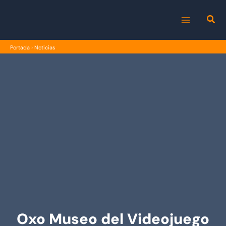
Ir
al
MAIN
contenido
Portada
›
Noticias
MENU
Oxo Museo del Videojuego