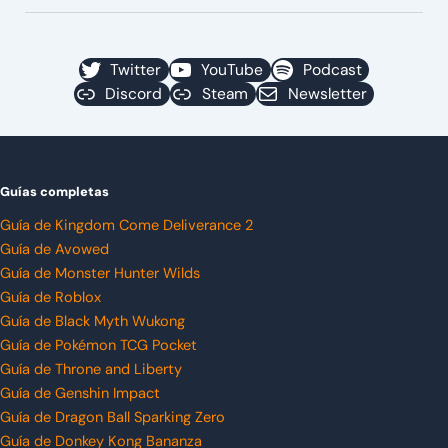
Twitter
YouTube
Podcast
Discord
Steam
Newsletter
Guías completas
Guía de Kingdom Come Deliverance 2
Guía de Avowed
Guía de Monster Hunter Wilds
Guía de Roblox
Guía de Black Myth Wukong
Guía de Pokémon TCG Pocket
Guía de Throne and Liberty
Guía de Genshin Impact
Guía de Dragon Ball Sparking Zero
Guía de Donkey Kong Bananza