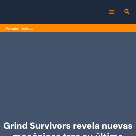
Ir
al
MAIN
contenido
Portada
›
Noticias
MENU
Grind Survivors revela nuevas