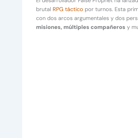
El desarrollador False Prophet ha lanza
brutal
RPG táctico
por turnos. Esta prim
con dos arcos argumentales y dos pers
misiones, múltiples compañeros
y mu