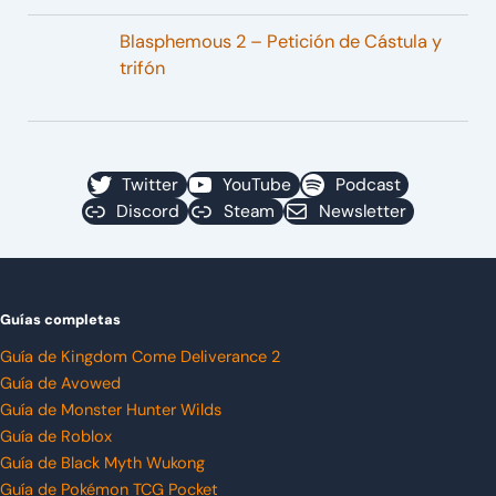
Blasphemous 2 – Petición de Cástula y
trifón
Twitter
YouTube
Podcast
Discord
Steam
Newsletter
Guías completas
Guía de Kingdom Come Deliverance 2
Guía de Avowed
Guía de Monster Hunter Wilds
Guía de Roblox
Guía de Black Myth Wukong
Guía de Pokémon TCG Pocket