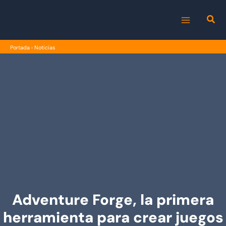
Ir
al
MAIN
contenido
Portada
›
Noticias
MENU
Adventure Forge, la primera
herramienta para crear juegos