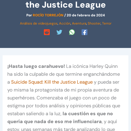
the Justice League
Por
ROCÍO TORREJÓN
/
20 de febrero de 2024
Análisis de videojuegos
,
Acción
,
Aventura
,
Shooter
,
Terror
¡Hasta luego carahuevo!
La icónica Harley Quinn
ha sido la culpable de que termine enganchándome
a
Suicide Squad: Kill the Justice League
y pueda ser
yo misma la protagonista de mi propia aventura de
superhéroes. Comenzaba el juego con un poco de
estigma por todos análisis y opiniones públicas que
estaban saliendo a la luz,
la cuestión es que no
quería que nada de eso me influenciara
, y aquí
estoy, unas semanas más tarde analizando lo que