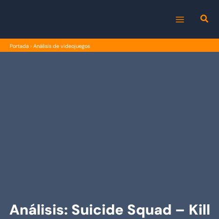
Ir
al
MAIN
contenido
Portada
›
Análisis de videojuegos
MENU
Análisis: Suicide Squad – Kill