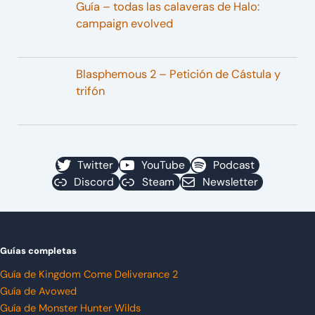
Guía – todas las calaveras de Halo:
campaign evolved
Blasphemous 2 – Petición de Cástula y
trifón
Twitter
YouTube
Podcast
Discord
Steam
Newsletter
Guías completas
Guía de Kingdom Come Deliverance 2
Guía de Avowed
Guía de Monster Hunter Wilds