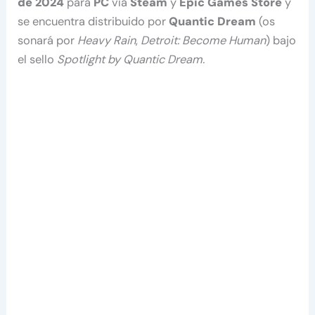
de 2024
para
PC
vía
Steam
y
Epic Games Store
y
se encuentra distribuido por
Quantic Dream
(os
sonará por
Heavy Rain
,
Detroit: Become Human
) bajo
el sello
Spotlight by Quantic Dream.