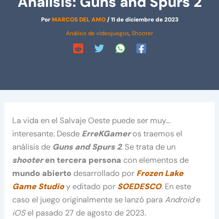
Análisis: Guns and Spurs 2
Por
MARCOS DEL AMO
/
11 de diciembre de 2023
Análisis de videojuegos
,
Shooter
La vida en el Salvaje Oeste puede ser muy…
interesante. Desde
ErreKGamer
os traemos el
análisis de
Guns and Spurs 2
. Se trata de un
shooter
en tercera persona
con elementos de
mundo abierto
desarrollado por
Frozen Lake
Game Studio
y editado por
SOEDESCO
. En este
caso el juego originalmente se lanzó para
Android
e
iOS
el pasado 27 de agosto de 2023.