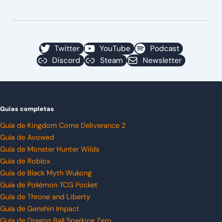
Twitter
YouTube
Podcast
Discord
Steam
Newsletter
Guías completas
Guía de Kingdom Come Deliverance 2
Guía de Avowed
Guía de Monster Hunter Wilds
Guía de Roblox
Guía de Black Myth Wukong
Guía de Pokémon TCG Pocket
Guía de Throne and Liberty
Guía de Genshin Impact
Guía de Dragon Ball Sparking Zero