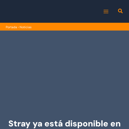
Ir
al
MAIN
contenido
Portada
›
Noticias
MENU
Stray ya está disponible en