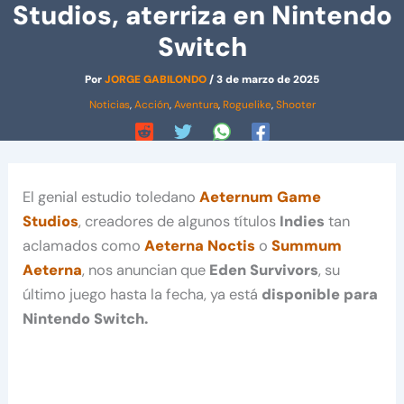
Studios, aterriza en Nintendo
Switch
Por
JORGE GABILONDO
/
3 de marzo de 2025
Noticias
,
Acción
,
Aventura
,
Roguelike
,
Shooter
El genial estudio toledano
Aeternum Game
Studios
, creadores de algunos títulos
Indies
tan
aclamados como
Aeterna Noctis
o
Summum
Aeterna
, nos anuncian que
Eden Survivors
, su
último juego hasta la fecha, ya está
disponible para
Nintendo Switch.