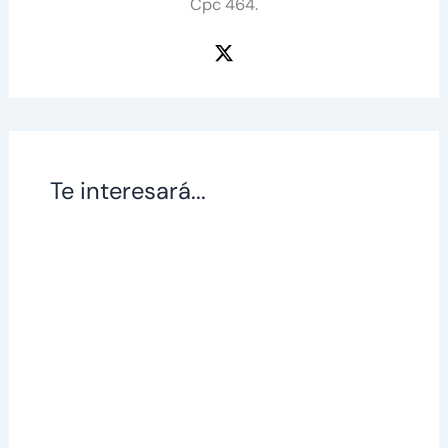
Cpc 464.
Te interesará...