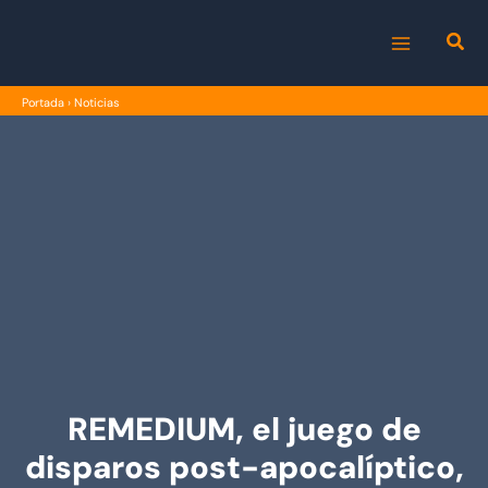
Ir
al
MAIN
contenido
Portada
›
Noticias
MENU
REMEDIUM, el juego de
disparos post-apocalíptico,