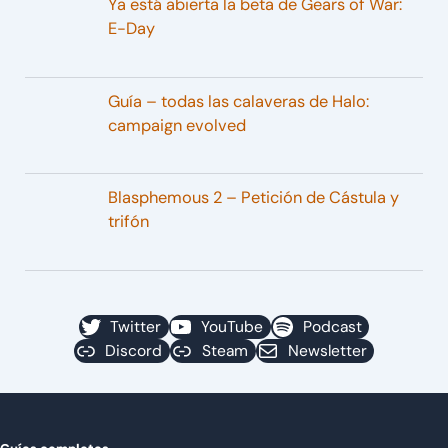
Ya está abierta la beta de Gears of War:
E-Day
Guía – todas las calaveras de Halo:
campaign evolved
Blasphemous 2 – Petición de Cástula y
trifón
Twitter
YouTube
Podcast
Discord
Steam
Newsletter