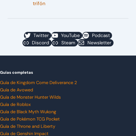
trifón
Twitter
YouTube
Podcast
Discord
Steam
Newsletter
Guías completas
Guía de Kingdom Come Deliverance 2
Guía de Avowed
Guía de Monster Hunter Wilds
Guía de Roblox
Guía de Black Myth Wukong
Guía de Pokémon TCG Pocket
Guía de Throne and Liberty
Guía de Genshin Impact