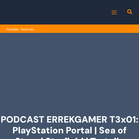
Ir
al
MAIN
contenido
Portada
›
Noticias
MENU
PODCAST ERREKGAMER T3x01:
PlayStation Portal | Sea of