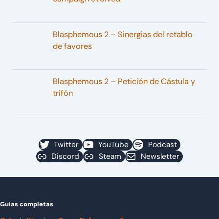
Blasphemous 2 – Sinergias del retablo
de favores
Blasphemous 2 – Petición de Cástula y
trifón
Twitter
YouTube
Podcast
Discord
Steam
Newsletter
Guías completas