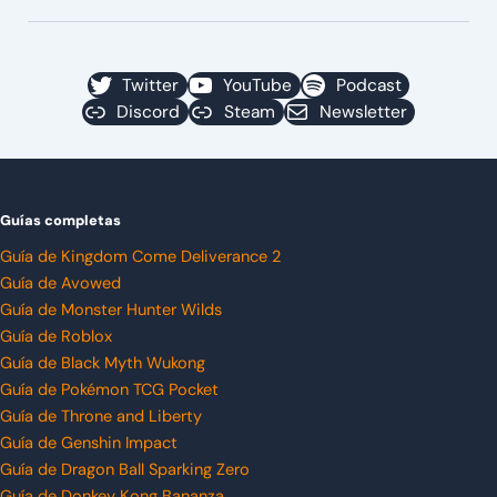
Twitter
YouTube
Podcast
Discord
Steam
Newsletter
Guías completas
Guía de Kingdom Come Deliverance 2
Guía de Avowed
Guía de Monster Hunter Wilds
Guía de Roblox
Guía de Black Myth Wukong
Guía de Pokémon TCG Pocket
Guía de Throne and Liberty
Guía de Genshin Impact
Guía de Dragon Ball Sparking Zero
Guía de Donkey Kong Bananza