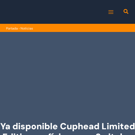
Ir
al
MAIN
contenido
Portada
›
Noticias
MENU
Ya disponible Cuphead Limited