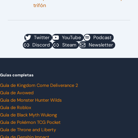
trifón
Twitter
YouTube
Podcast
Discord
Steam
Newsletter
Guías completas
Guía de Kingdom Come Deliverance 2
Guía de Avowed
Guía de Monster Hunter Wilds
Guía de Roblox
Guía de Black Myth Wukong
Guía de Pokémon TCG Pocket
Guía de Throne and Liberty
Guía de Genshin Impact