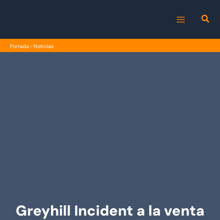
Ir
al
MAIN
contenido
Portada
›
Noticias
MENU
Greyhill Incident a la venta