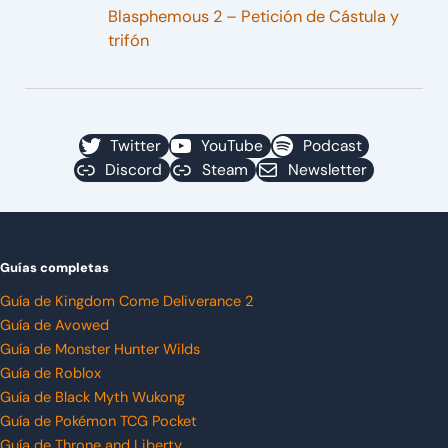
Blasphemous 2 – Petición de Cástula y
trifón
Twitter
YouTube
Podcast
Discord
Steam
Newsletter
Guías completas
Guía de Kingdom Come Deliverance 2
Guía de Avowed
Guía de Monster Hunter Wilds
Guía de Roblox
Guía de Black Myth Wukong
Guía de Pokémon TCG Pocket
Guía de Throne and Liberty