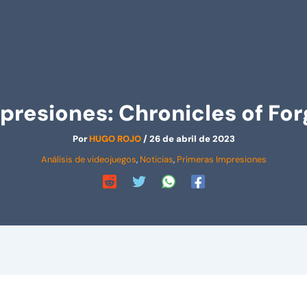
presiones: Chronicles of For
Por
HUGO ROJO
/
26 de abril de 2023
Análisis de videojuegos
,
Noticias
,
Primeras Impresiones