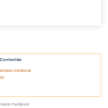
Contenido
antasía medieval
do
ntasía medieval