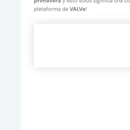
primavera
y esto solos significa una c
plataforma de
VALVe
!