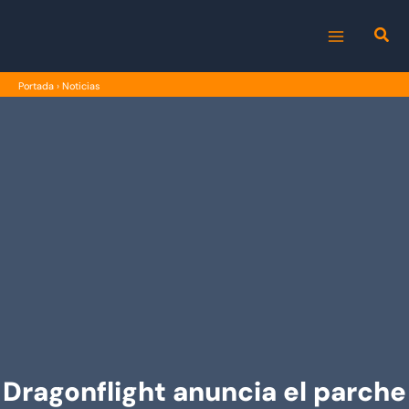
Ir
al
MAIN
contenido
Portada
›
Noticias
MENU
Dragonflight anuncia el parche