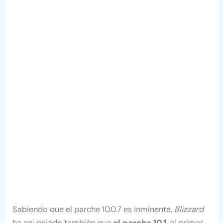
Sabiendo que el parche 10.0.7 es inminente,
Blizzard
ha anunciado también que
el parche 10.1
, el primer