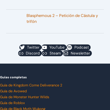
Blasphemous 2 – Petición de Cástula y
trifón
Twitter
YouTube
Podcast
Discord
Steam
Newsletter
Guías completas
Guía de Kingdom Come Deliverance 2
Guía de Avowed
Guía de Monster Hunter Wilds
Guía de Roblox
Guía de Black Myth Wukong