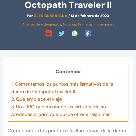
Octopath Traveler II
Por
GLEN GUARAPANA
/
13 de febrero de 2023
Análisis de videojuegos
,
Noticias
,
Primeras Impresiones
Contenido
1.
Comentamos los puntos más llamativos de la
demo de Octopath Traveler II
2.
Que empiece el viaje
3.
Un JRPG que mantiene las virtudes de su
predecesor pero que busca ofrecer algo más
Comentamos los puntos más llamativos de la demo