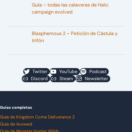
Guía – todas las calaveras de Halo:
campaign evolved
Blasphemous 2 – Petición de Cástula y
trifón
Twitter
YouTube
Podcast
Discord
Steam
Newsletter
Guías completas
Guía de Kingdom Come Deliverance 2
Guía de Avowed
Guía de Monster Hunter Wilds