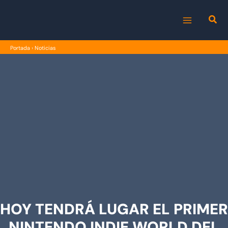
Ir
al
MAIN
contenido
Portada
›
Noticias
MENU
HOY TENDRÁ LUGAR EL PRIMER
NINTENDO INDIE WORLD DEL