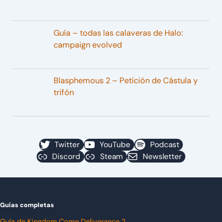
Guía – todas las calaveras de Halo:
campaign evolved
Blasphemous 2 – Petición de Cástula y
trifón
Twitter
YouTube
Podcast
Discord
Steam
Newsletter
Guías completas
Guía de Kingdom Come Deliverance 2