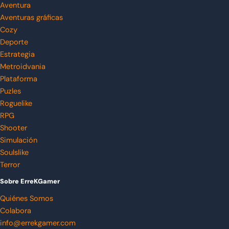
Aventura
Aventuras gráficas
Cozy
Deporte
Estrategia
Metroidvania
Plataforma
Puzles
Roguelike
RPG
Shooter
Simulación
Soulslike
Terror
Sobre ErreKGamer
Quiénes Somos
Colabora
info@errekgamer.com