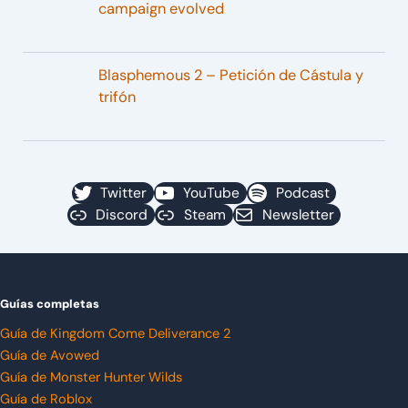
campaign evolved
Blasphemous 2 – Petición de Cástula y
trifón
Twitter
YouTube
Podcast
Discord
Steam
Newsletter
Guías completas
Guía de Kingdom Come Deliverance 2
Guía de Avowed
Guía de Monster Hunter Wilds
Guía de Roblox