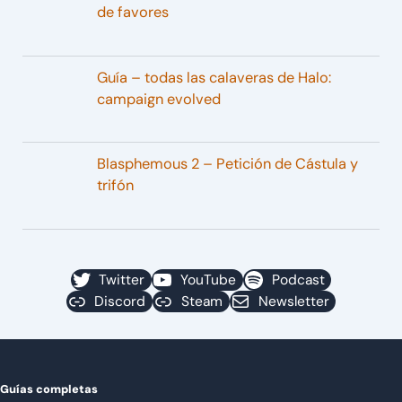
de favores
Guía – todas las calaveras de Halo:
campaign evolved
Blasphemous 2 – Petición de Cástula y
trifón
Twitter
YouTube
Podcast
Discord
Steam
Newsletter
Guías completas