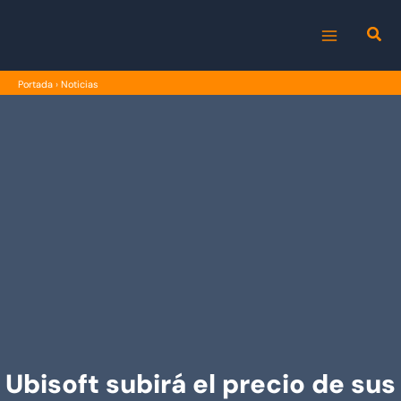
Ir
al
MAIN
contenido
Portada
›
Noticias
MENU
Ubisoft subirá el precio de sus