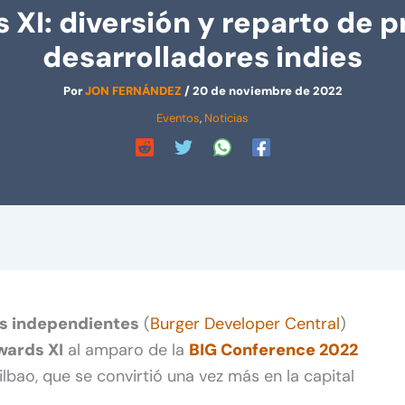
 XI: diversión y reparto de p
desarrolladores indies
Por
JON FERNÁNDEZ
/
20 de noviembre de 2022
Eventos
,
Noticias
es independientes
(
Burger Developer Central
)
wards XI
al amparo de la
BIG Conference 2022
ilbao, que se convirtió una vez más en la capital