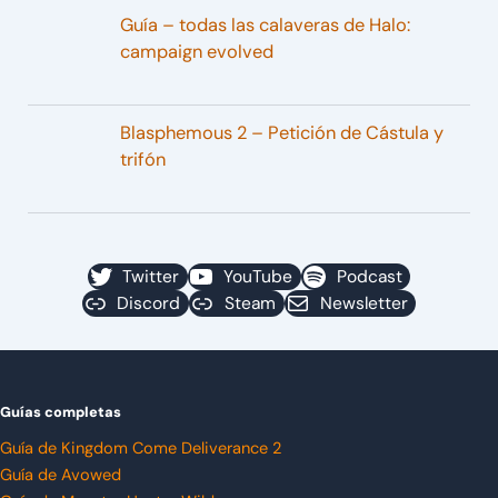
Guía – todas las calaveras de Halo:
campaign evolved
Blasphemous 2 – Petición de Cástula y
trifón
Twitter
YouTube
Podcast
Discord
Steam
Newsletter
Guías completas
Guía de Kingdom Come Deliverance 2
Guía de Avowed