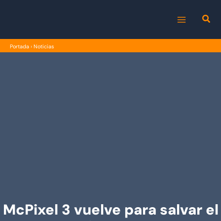
Ir
al
MAIN
contenido
Portada
›
Noticias
MENU
McPixel 3 vuelve para salvar el