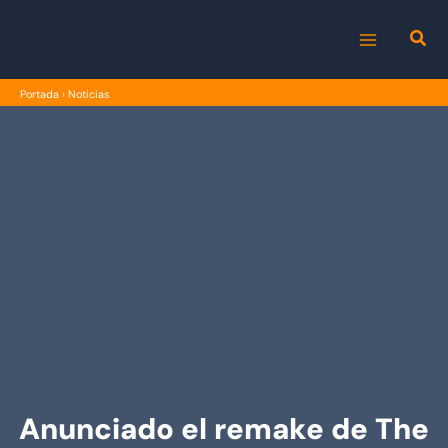
Ir
al
MAIN
contenido
Portada
›
Noticias
MENU
Anunciado el remake de The