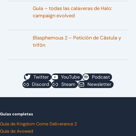
Guía – todas las calaveras de Halo:
campaign evolved
Blasphemous 2 – Petición de Cástula y
trifón
Twitter
YouTube
Podcast
Discord
Steam
Newsletter
Guías completas
Guía de Kingdom Come Deliverance 2
Guía de Avowed