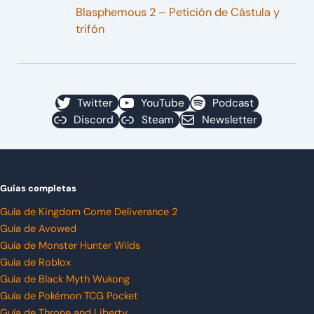
Blasphemous 2 – Petición de Cástula y
trifón
Twitter
YouTube
Podcast
Discord
Steam
Newsletter
Guías completas
Guía de Kingdom Come Deliverance 2
Guía de Avowed
Guía de Monster Hunter Wilds
Guía de Roblox
Guía de Black Myth Wukong
Guía de Pokémon TCG Pocket
Guía de Throne and Liberty