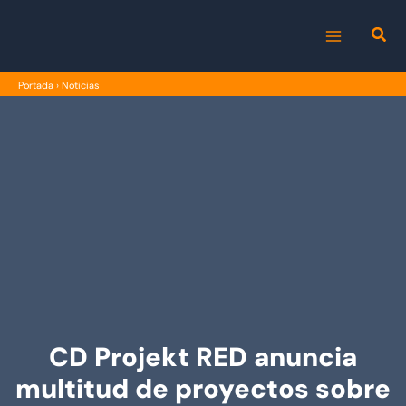
Ir
al
MAIN
contenido
Portada
›
Noticias
MENU
CD Projekt RED anuncia
multitud de proyectos sobre