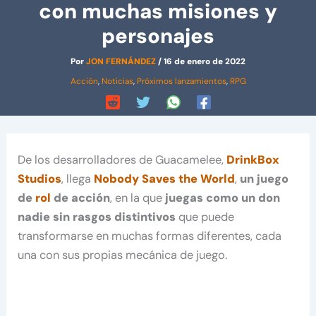
con muchas misiones y
personajes
Por
JON FERNÁNDEZ
/
16 de enero de 2022
Acción
,
Noticias
,
Próximos lanzamientos
,
RPG
De los desarrolladores de Guacamelee,
DrinkBox
Studios
, llega
Nobody Saves the World
,
un juego
de
rol
de acción
, en la que
juegas como un don
nadie sin rasgos distintivos
que puede
transformarse en muchas formas diferentes, cada
una con sus propias mecánica de juego.