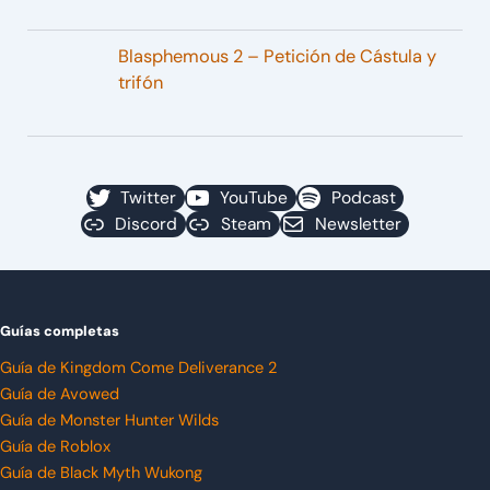
Blasphemous 2 – Petición de Cástula y
trifón
Twitter
YouTube
Podcast
Discord
Steam
Newsletter
Guías completas
Guía de Kingdom Come Deliverance 2
Guía de Avowed
Guía de Monster Hunter Wilds
Guía de Roblox
Guía de Black Myth Wukong