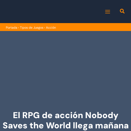
Ir
al
MAIN
contenido
Portada
›
Tipos de Juegos
›
Acción
MENU
El RPG de acción Nobody
Saves the World llega mañana