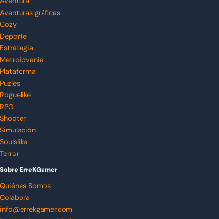
Aventura
Aventuras gráficas
Cozy
Deporte
Estrategia
Metroidvania
Plataforma
Puzles
Roguelike
RPG
Shooter
Simulación
Soulslike
Terror
Sobre ErreKGamer
Quiénes Somos
Colabora
info@errekgamer.com