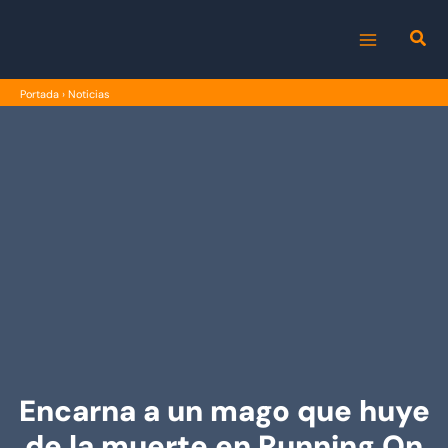
Ir
al
MAIN
contenido
Portada
›
Noticias
MENU
Encarna a un mago que huye
de la muerte en Running On