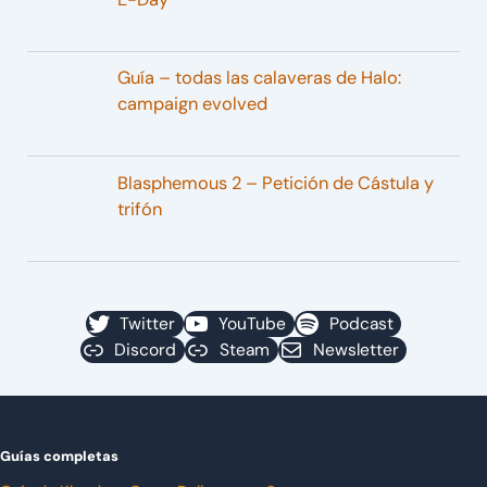
Guía – todas las calaveras de Halo:
campaign evolved
Blasphemous 2 – Petición de Cástula y
trifón
Twitter
YouTube
Podcast
Discord
Steam
Newsletter
Guías completas