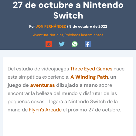
27 de octubre a Nintendo
Switch
Por
JON FERNÁNDEZ
/
9 de octubre de 2022
Aventura
,
Noticias
,
Próximos lanzamientos
Del estudio de videojuegos
Three Eyed Games
nace
esta simpática experiencia,
A Winding Path
,
un
juego de
aventuras
dibujado a mano
sobre
encontrar la belleza del mundo y disfrutar de las
pequeñas cosas. Llegará a Nintendo Switch de la
mano de
Flynn’s Arcade
el próximo 27 de octubre.