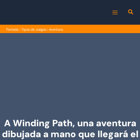
Ir
al
MAIN
contenido
Portada
›
Tipos de Juegos
›
Aventura
MENU
A Winding Path, una aventura
dibujada a mano que llegará el