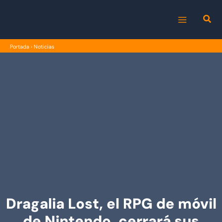
Ir
al
MAIN
contenido
Portada
›
Noticias
MENU
Dragalia Lost, el RPG de móvil
de Nintendo, cerrará sus