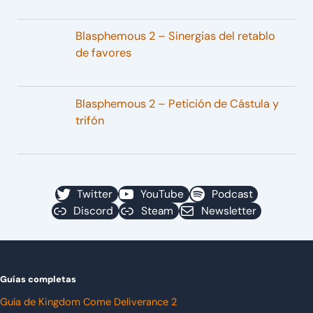
Blasphemous 2 – Sinergias del retablo
de favores
Blasphemous 2 – Petición de Cástula y
trifón
Twitter
YouTube
Podcast
Discord
Steam
Newsletter
Guías completas
Guía de Kingdom Come Deliverance 2