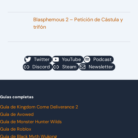
Blasphemous 2 – Petición de Cástula y
trifón
Twitter
YouTube
Podcast
Discord
Steam
Newsletter
Guías completas
Guía de Kingdom Come Deliverance 2
Guía de Avowed
Guía de Monster Hunter Wilds
Guía de Roblox
Guía de Black Myth Wukong