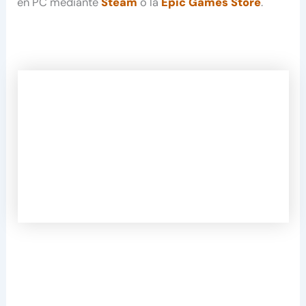
en PC mediante
Steam
o la
Epic Games Store
.