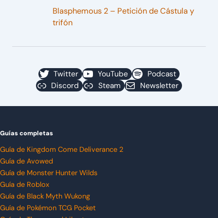
Blasphemous 2 – Petición de Cástula y
trifón
Twitter
YouTube
Podcast
Discord
Steam
Newsletter
Guías completas
Guía de Kingdom Come Deliverance 2
Guía de Avowed
Guía de Monster Hunter Wilds
Guía de Roblox
Guía de Black Myth Wukong
Guía de Pokémon TCG Pocket