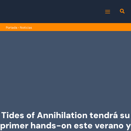
Ir
al
MAIN
contenido
Portada
›
Noticias
MENU
Tides of Annihilation tendrá su
primer hands-on este verano y