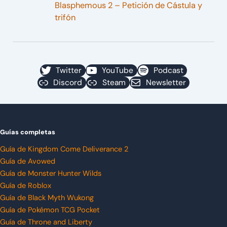
Blasphemous 2 – Petición de Cástula y
trifón
Twitter
YouTube
Podcast
Discord
Steam
Newsletter
Guías completas
Guía de Kingdom Come Deliverance 2
Guía de Avowed
Guía de Monster Hunter Wilds
Guía de Roblox
Guía de Black Myth Wukong
Guía de Pokémon TCG Pocket
Guía de Throne and Liberty