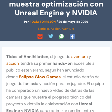
muestra optimización con
Unreal Engine y NVIDIA
Por
ROCÍO TORREJÓN
/
29 de mayo de 2026
Noticias
,
Acción
,
Aventura
Tides of Annihilation
, el juego de
aventura
y
acción
, tendrá su primer
hands-on
accesible al
público este verano, según han anunciado
desde
Eclipse Glow Games
, el estudio detrás del
juego de fantasía y acción para un jugador. El equipo
ha compartido un nuevo vídeo de detrás de las
cámaras que muestra el progreso técnico del
proyecto y detalla la colaboración con
Unreal
Engine
y
NVIDIA
para optimizar rendimiento y