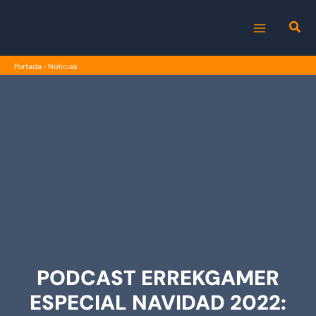
Ir
al
MAIN
contenido
Portada
›
Noticias
MENU
PODCAST ERREKGAMER
ESPECIAL NAVIDAD 2022: