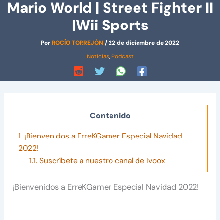
Mario World | Street Fighter II
|Wii Sports
Por
ROCÍO TORREJÓN
/
22 de diciembre de 2022
Noticias
,
Podcast
Contenido
1.
¡Bienvenidos a ErreKGamer Especial Navidad
2022!
1.1.
Suscríbete a nuestro canal de Ivoox
¡Bienvenidos a ErreKGamer Especial Navidad 2022!