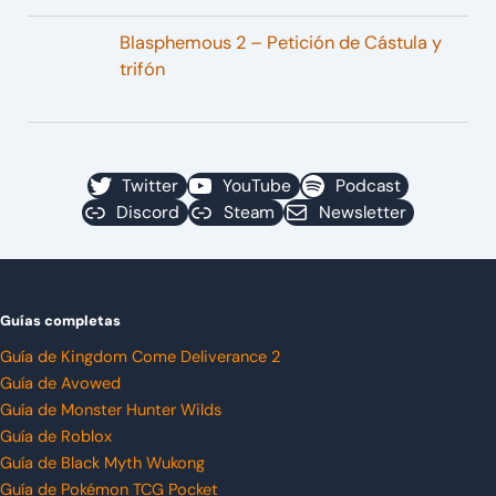
Blasphemous 2 – Petición de Cástula y
trifón
Twitter
YouTube
Podcast
Discord
Steam
Newsletter
Guías completas
Guía de Kingdom Come Deliverance 2
Guía de Avowed
Guía de Monster Hunter Wilds
Guía de Roblox
Guía de Black Myth Wukong
Guía de Pokémon TCG Pocket