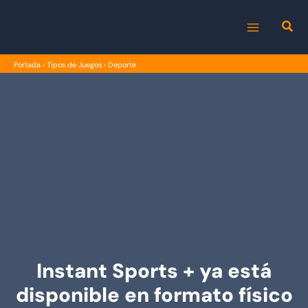
Ir
al
MAIN
contenido
Portada
›
Tipos de Juegos
›
Deporte
MENU
Instant Sports + ya está
disponible en formato físico