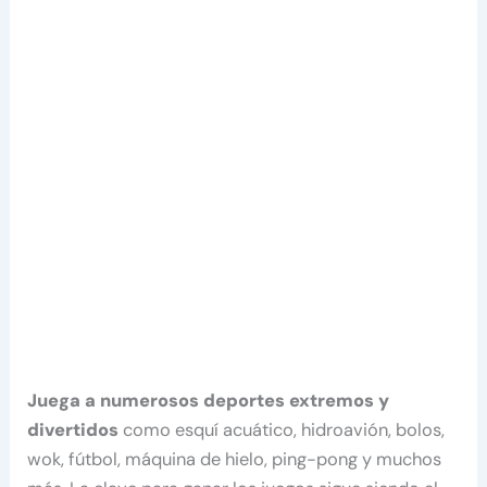
Juega a numerosos deportes extremos y
divertidos
como esquí acuático, hidroavión, bolos,
wok, fútbol, máquina de hielo, ping-pong y muchos