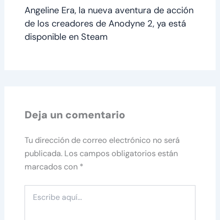
Angeline Era, la nueva aventura de acción
de los creadores de Anodyne 2, ya está
disponible en Steam
Deja un comentario
Tu dirección de correo electrónico no será
publicada.
Los campos obligatorios están
marcados con
*
Escribe
aquí...