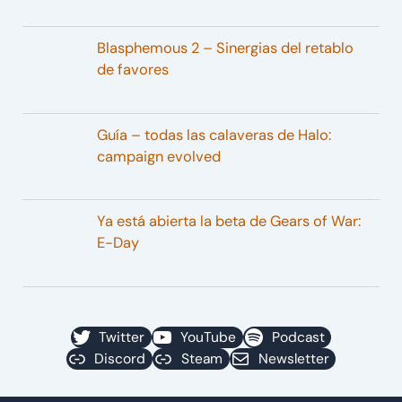
Blasphemous 2 – Sinergias del retablo
de favores
Guía – todas las calaveras de Halo:
campaign evolved
Ya está abierta la beta de Gears of War:
E-Day
Twitter
YouTube
Podcast
Discord
Steam
Newsletter