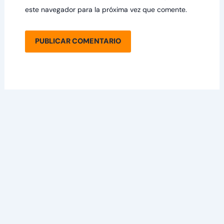
este navegador para la próxima vez que comente.