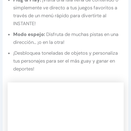
simplemente ve directo a tus juegos favoritos a
través de un menú rápido para divertirte al
INSTANTE!
Modo espejo:
Disfruta de muchas pistas en una
dirección… ¡o en la otra!
¡Desbloquea toneladas de objetos y personaliza
tus personajes para ser el más guay y ganar en
deportes!