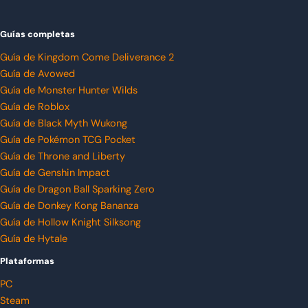
Guías completas
Guía de Kingdom Come Deliverance 2
Guía de Avowed
Guía de Monster Hunter Wilds
Guía de Roblox
Guía de Black Myth Wukong
Guía de Pokémon TCG Pocket
Guía de Throne and Liberty
Guía de Genshin Impact
Guía de Dragon Ball Sparking Zero
Guía de Donkey Kong Bananza
Guía de Hollow Knight Silksong
Guía de Hytale
Plataformas
PC
Steam