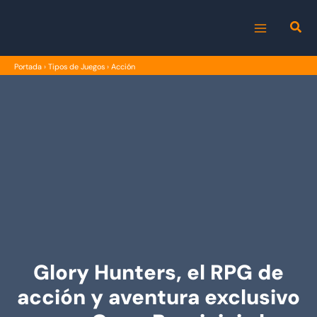
Ir
al
MAIN
contenido
Portada
›
Tipos de Juegos
›
Acción
MENU
Glory Hunters, el RPG de
acción y aventura exclusivo