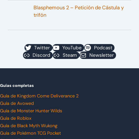
Blasphemous 2 – Petición de Cástula y
trifón
Twitter
YouTube
Podcast
Discord
Steam
Newsletter
Guías completas
Guía de Kingdom Come Deliverance 2
Guía de Avowed
Guía de Monster Hunter Wilds
Guía de Roblox
Guía de Black Myth Wukong
Guía de Pokémon TCG Pocket