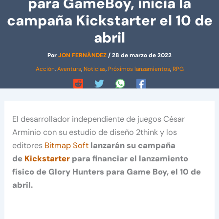
para GameBoy, inicia la
campaña Kickstarter el 10 de
abril
Por
JON FERNÁNDEZ
/
28 de marzo de 2022
Acción
,
Aventura
,
Noticias
,
Próximos lanzamientos
,
RPG
El desarrollador independiente de juegos César
Arminio con su estudio de diseño 2think y los
editores
Bitmap Soft
lanzarán su campaña
de
Kickstarter
para financiar el lanzamiento
físico de Glory Hunters para Game Boy, el 10 de
abril.