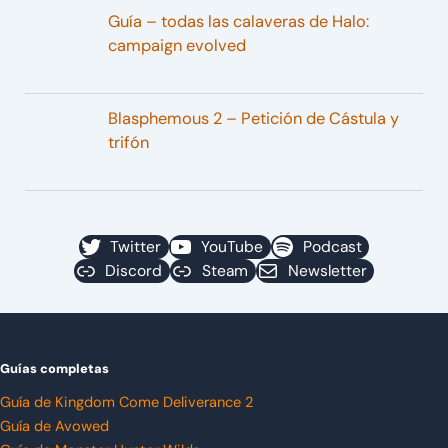
Guía – todas las calaveras de Halo:
campaign evolved
Blasphemous 2 – Petición de Cástula y
trifón
Twitter
YouTube
Podcast
Discord
Steam
Newsletter
Guías completas
Guía de Kingdom Come Deliverance 2
Guía de Avowed