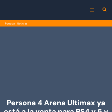
Ir
al
MAIN
contenido
Portada
›
Noticias
MENU
Persona 4 Arena Ultimax ya
está a la venta para PS4 y 5 y