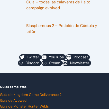
Guía – todas las calaveras de Halo:
campaign evolved
Blasphemous 2 – Petición de Cástula y
trifón
Twitter
YouTube
Podcast
Discord
Steam
Newsletter
Guías completas
Guía de Kingdom Come Deliverance 2
Guía de Avowed
Guía de Monster Hunter Wilds