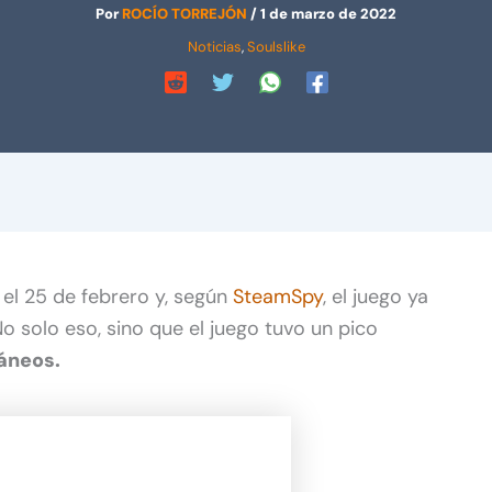
Por
ROCÍO TORREJÓN
/
1 de marzo de 2022
Noticias
,
Soulslike
el 25 de febrero y, según
SteamSpy
, el juego ya
o solo eso, sino que el juego tuvo un pico
áneos.