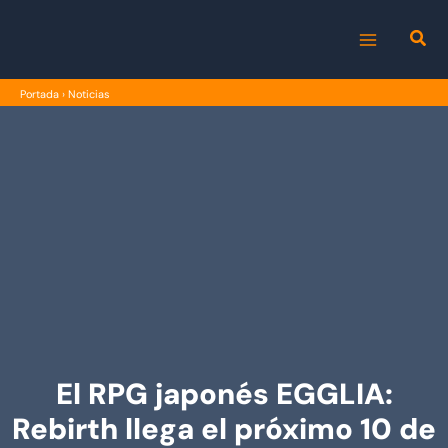
Ir
al
MAIN
contenido
Portada
›
Noticias
MENU
El RPG japonés EGGLIA:
Rebirth llega el próximo 10 de