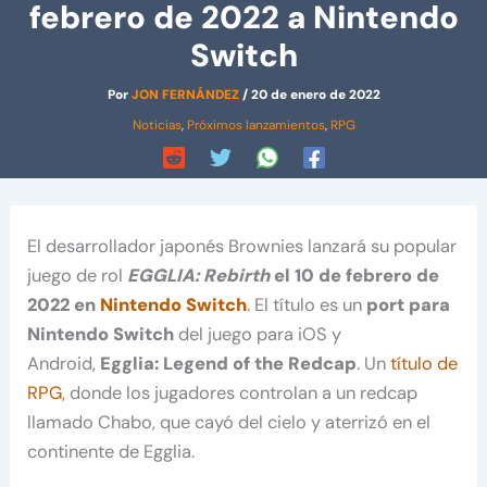
febrero de 2022 a Nintendo
Switch
Por
JON FERNÁNDEZ
/
20 de enero de 2022
Noticias
,
Próximos lanzamientos
,
RPG
El desarrollador japonés Brownies lanzará su popular
juego de rol
EGGLIA: Rebirth
el 10 de febrero de
2022 en
Nintendo Switch
. El título es un
port para
Nintendo Switch
del juego para iOS y
Android,
Egglia: Legend of the Redcap
. Un
título de
RPG
, donde los jugadores controlan a un redcap
llamado Chabo, que cayó del cielo y aterrizó en el
continente de Egglia.