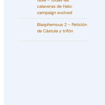
Guía – todas las
calaveras de Halo:
campaign evolved
Blasphemous 2 – Petición
de Cástula y trifón