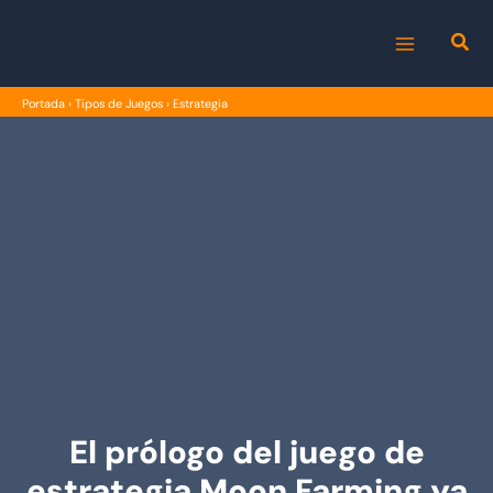
Ir
al
MAIN
contenido
Portada
›
Tipos de Juegos
›
Estrategia
MENU
El prólogo del juego de
estrategia Moon Farming ya