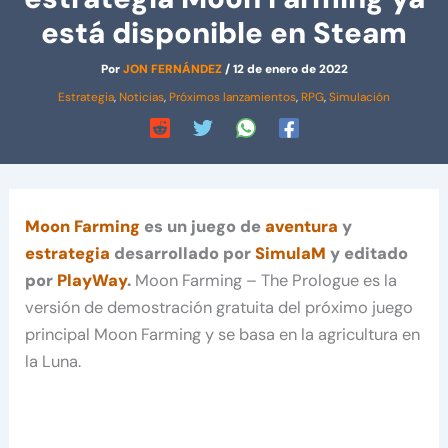
está disponible en Steam
Por
JON FERNÁNDEZ
/
12 de enero de 2022
Estrategia
,
Noticias
,
Próximos lanzamientos
,
RPG
,
Simulación
Moon Farming
es un juego de
aventura
y
estrategia
desarrollado por
SimulaM
y editado
por
PlayWay
.
Moon Farming – The Prologue es la
versión de demostración gratuita del próximo juego
principal Moon Farming y se basa en la agricultura en
la Luna.