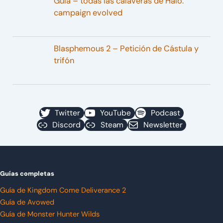
Guía – todas las calaveras de Halo:
campaign evolved
Blasphemous 2 – Petición de Cástula y
trifón
Twitter
YouTube
Podcast
Discord
Steam
Newsletter
Guías completas
Guía de Kingdom Come Deliverance 2
Guía de Avowed
Guía de Monster Hunter Wilds